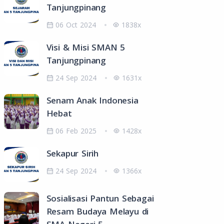
Tanjungpinang
06 Oct 2024
1838x
Visi & Misi SMAN 5
Tanjungpinang
24 Sep 2024
1631x
Senam Anak Indonesia
Hebat
06 Feb 2025
1428x
Sekapur Sirih
24 Sep 2024
1366x
Sosialisasi Pantun Sebagai
Resam Budaya Melayu di