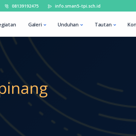
08139192475
info.sman5-tpi.sch.id
egiatan
Galeri
Unduhan
Tautan
Kon
pinang