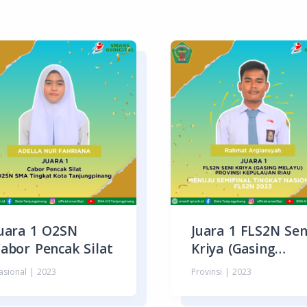
uara 1 O2SN
Juara 1 FLS2N Sen
abor Pencak Silat
Kriya (Gasing
Melayu)
asional | 2023
Provinsi | 2023