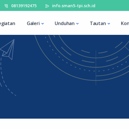
08139192475
info.sman5-tpi.sch.id
egiatan
Galeri
Unduhan
Tautan
Kon