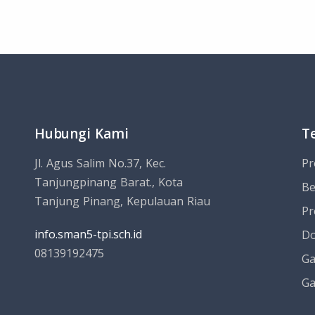
Hubungi Kami
T
Jl. Agus Salim No.37, Kec.
Pr
Tanjungpinang Barat., Kota
Be
Tanjung Pinang, Kepulauan Riau
Pr
info.sman5-tpi.sch.id
Do
08139192475
Ga
Ga