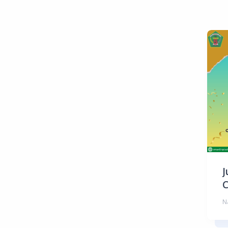
J
C
N