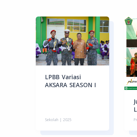
LPBB Variasi
AKSARA SEASON I
J
L
Sekolah | 2025
P