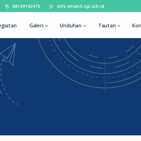
08139192475
info.sman5-tpi.sch.id
egiatan
Galeri
Unduhan
Tautan
Kon