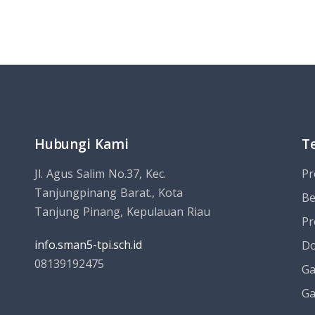
Hubungi Kami
T
Jl. Agus Salim No.37, Kec.
Pr
Tanjungpinang Barat., Kota
Be
Tanjung Pinang, Kepulauan Riau
Pr
info.sman5-tpi.sch.id
Do
08139192475
Ga
Ga