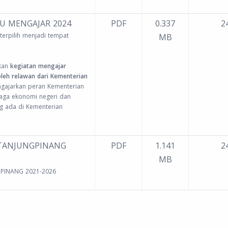
U MENGAJAR 2024
PDF
0.337
24
terpilih menjadi tempat
MB
kan
kegiatan mengajar
oleh relawan dari Kementerian
ngajarkan peran Kementerian
aga ekonomi negeri dan
g ada di Kementerian
 TANJUNGPINANG
PDF
1.141
24
MB
GPINANG 2021-2026