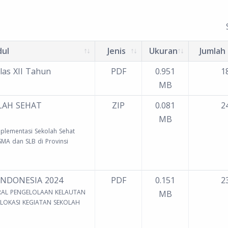
dul
Jenis
Ukuran
Jumlah
las XII Tahun
PDF
0.951
18
MB
LAH SEHAT
ZIP
0.081
24
MB
plementasi Sekolah Sehat
SMA dan SLB di Provinsi
INDONESIA 2024
PDF
0.151
23
ERAL PENGELOLAAN KELAUTAN
MB
LOKASI KEGIATAN SEKOLAH