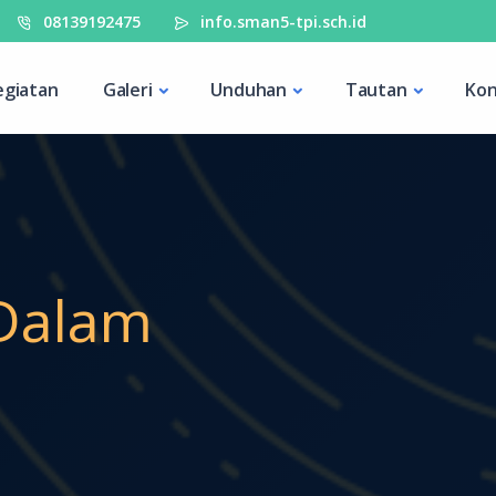
08139192475
info.sman5-tpi.sch.id
egiatan
Galeri
Unduhan
Tautan
Kon
 Dalam