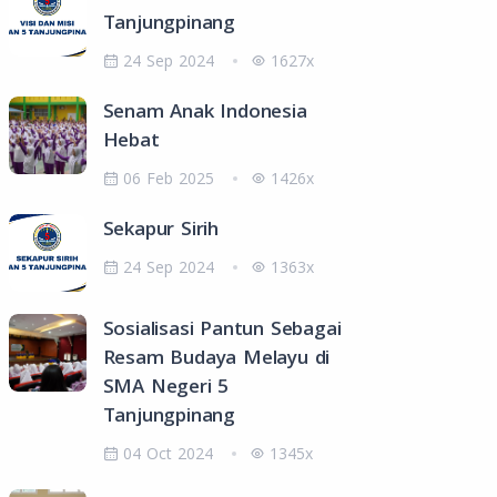
Tanjungpinang
24 Sep 2024
1627x
Senam Anak Indonesia
Hebat
06 Feb 2025
1426x
Sekapur Sirih
24 Sep 2024
1363x
Sosialisasi Pantun Sebagai
Resam Budaya Melayu di
SMA Negeri 5
Tanjungpinang
04 Oct 2024
1345x