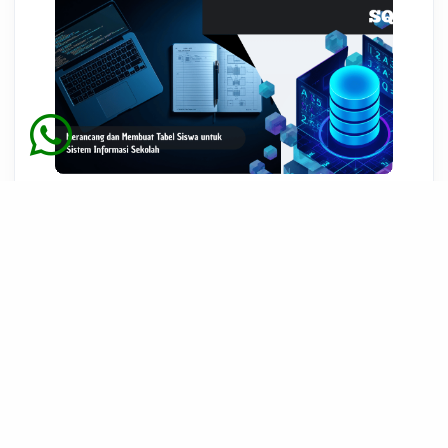
WEB PROGRAMMING
Latihan Studi Kasus SQL:
Merancang dan Membuat Tabel
Siswa untuk Sistem Informasi
Sekolah
03 Agst 2026 07:16
KESISWAAN
Panduan DDL SQL Lengkap:
Pengertian, Perintah, Contoh &
Best Practices
03 Agst 2026 02:08