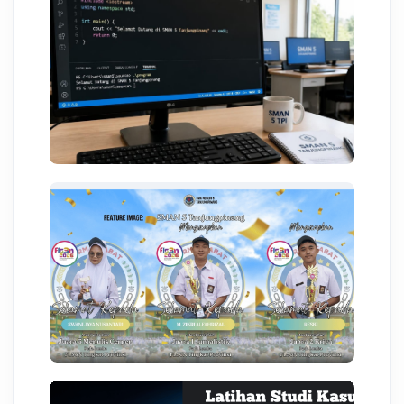
KESISWAAN
Memahami Struktur Dasar Bahasa
C++ Lengkap dengan Contoh
Program
06 Agst 2026 00:59
PRESTASI
Banggakan Sekolah! Siswa SMAN 5
Tanjungpinang Borong Juara di
FLS3N Tingkat Provinsi 2026
03 Agst 2026 08:29