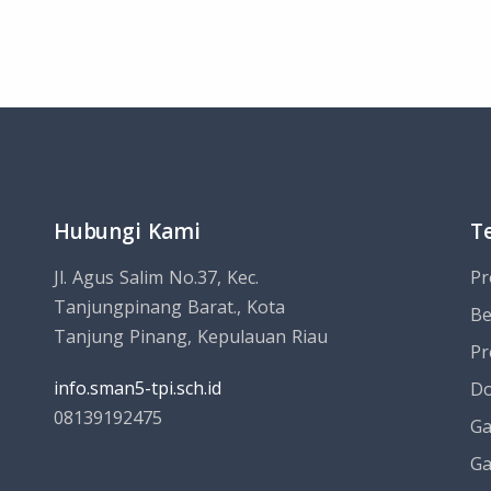
Hubungi Kami
T
Jl. Agus Salim No.37, Kec.
Pr
Tanjungpinang Barat., Kota
Be
Tanjung Pinang, Kepulauan Riau
Pr
info.sman5-tpi.sch.id
Do
08139192475
Ga
Ga