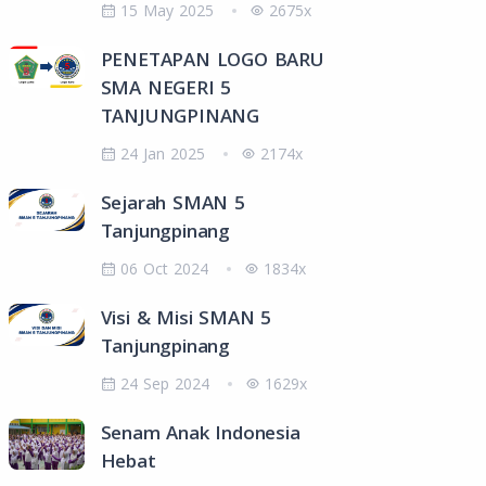
15 May 2025
2675x
PENETAPAN LOGO BARU
SMA NEGERI 5
TANJUNGPINANG
24 Jan 2025
2174x
Sejarah SMAN 5
Tanjungpinang
06 Oct 2024
1834x
Visi & Misi SMAN 5
Tanjungpinang
24 Sep 2024
1629x
Senam Anak Indonesia
Hebat