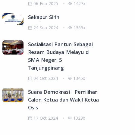
06 Feb 2025
1427x
Sekapur Sirih
24 Sep 2024
1365x
Sosialisasi Pantun Sebagai
Resam Budaya Melayu di
SMA Negeri 5
Tanjungpinang
04 Oct 2024
1345x
Suara Demokrasi : Pemilihan
Calon Ketua dan Wakil Ketua
Osis
17 Oct 2024
1329x