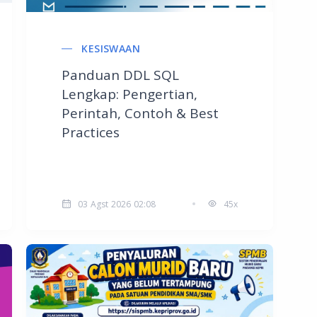
KESISWAAN
Panduan DDL SQL
Lengkap: Pengertian,
Perintah, Contoh & Best
Practices
03 Agst 2026 02:08
45x