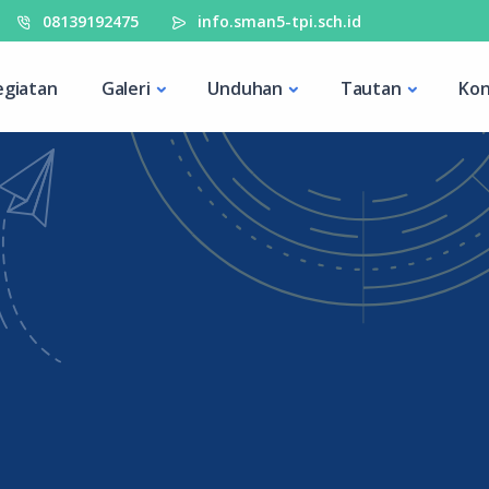
08139192475
info.sman5-tpi.sch.id
egiatan
Galeri
Unduhan
Tautan
Kon