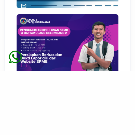
03 Agst 2026 02:08
KESISWAAN
Pengumuman Hasil Seleksi
Gelombang 2 SPMB SMA/SMK Kepri
2026 dan Syarat Berkas Daftar
Ulang
11 Jul 2026 06:10
Popular Posts
SISTEM PENERIMAAN MURID BARU
(SPMB) SMAN 5 TANJUNGPINANG