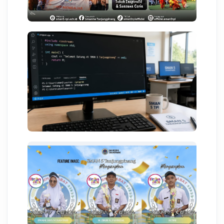
08 Agst 2026 04:14
KESISWAAN
Memahami Struktur Dasar Bahasa
C++ Lengkap dengan Contoh
Program
06 Agst 2026 00:59
PRESTASI
Banggakan Sekolah! Siswa SMAN 5
Tanjungpinang Borong Juara di
FLS3N Tingkat Provinsi 2026