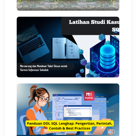
03 Agst 2026 08:29
WEB PROGRAMMING
Latihan Studi Kasus SQL:
Merancang dan Membuat Tabel
Siswa untuk Sistem Informasi
Sekolah
03 Agst 2026 07:16
KESISWAAN
Panduan DDL SQL Lengkap:
Pengertian, Perintah, Contoh &
Best Practices